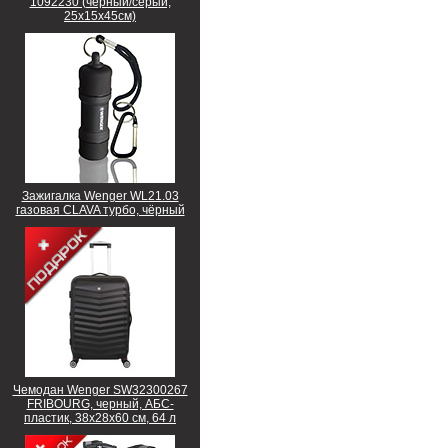
1092230 (черный/серый,
25х15х45см)
Зажигалка Wenger WL21.03
газовая CLAVA турбо, чёрный
Чемодан Wenger SW32300267
FRIBOURG, черный, АБС-
пластик, 38x28x60 см, 64 л