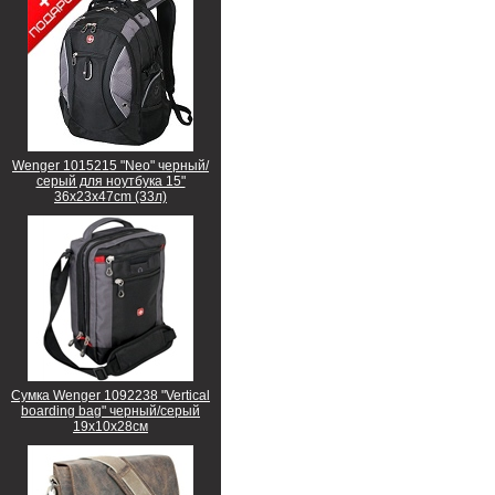
Wenger 1015215 "Neo" черный/
серый для ноутбука 15"
36x23x47cm (33л)
Сумка Wenger 1092238 "Vertical
boarding bag" черный/серый
19х10х28см