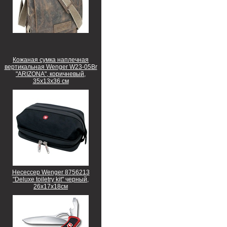
Кожаная сумка наплечная
вертикальная Wenger W23-05Br
"ARIZONA", коричневый,
35х13х36 см
Несессер Wenger 8756213
"Deluxe toiletry kit" черный,
26х17х18см