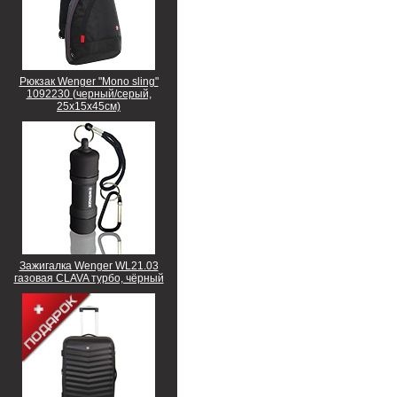
Рюкзак Wenger "Mono sling"
1092230 (черный/серый,
25х15х45см)
Зажигалка Wenger WL21.03
газовая CLAVA турбо, чёрный