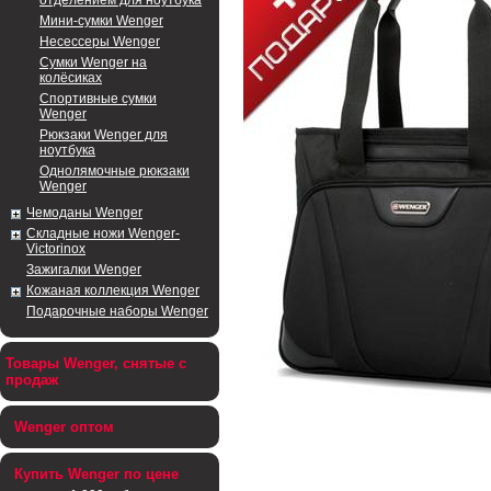
отделением для ноутбука
Мини-сумки Wenger
Несессеры Wenger
Сумки Wenger на
колёсиках
Спортивные сумки
Wenger
Рюкзаки Wenger для
ноутбука
Однолямочные рюкзаки
Wenger
Чемоданы Wenger
Складные ножи Wenger-
Victorinox
Зажигалки Wenger
Кожаная коллекция Wenger
Подарочные наборы Wenger
Товары Wenger, снятые с
продаж
Wenger оптом
Купить Wenger по цене