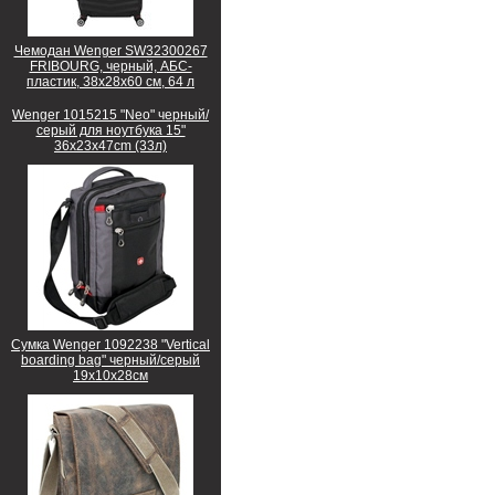
Чемодан Wenger SW32300267
FRIBOURG, черный, АБС-
пластик, 38x28x60 см, 64 л
Wenger 1015215 "Neo" черный/
серый для ноутбука 15"
36x23x47cm (33л)
Сумка Wenger 1092238 "Vertical
boarding bag" черный/серый
19х10х28см