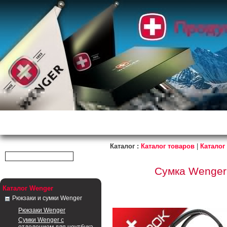
Правила
Главная
|
Доставка
|
|
Скидки
|
Ко
магазина
Каталог :
Каталог товаров
|
Каталог
Сумка Wenger 
Каталог Wenger
Рюкзаки и сумки Wenger
Рюкзаки Wenger
Сумки Wenger с