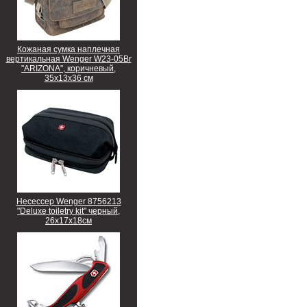
Кожаная сумка наплечная
вертикальная Wenger W23-05Br
"ARIZONA", коричневый,
35х13х36 см
Несессер Wenger 8756213
"Deluxe toiletry kit" черный,
26х17х18см